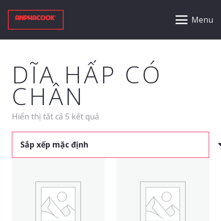
Menu
DĨA HẤP CÓ
CHÂN
Hiển thị tất cả 5 kết quả