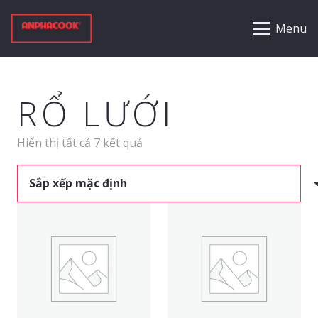
Menu
RỔ LƯỚI
Hiển thị tất cả 7 kết quả