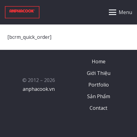
Menu
[bcrm_quick_order]
Home
Giới Thiệu
© 2012 – 2026
Portfolio
anphacook.vn
Sản Phẩm
Contact