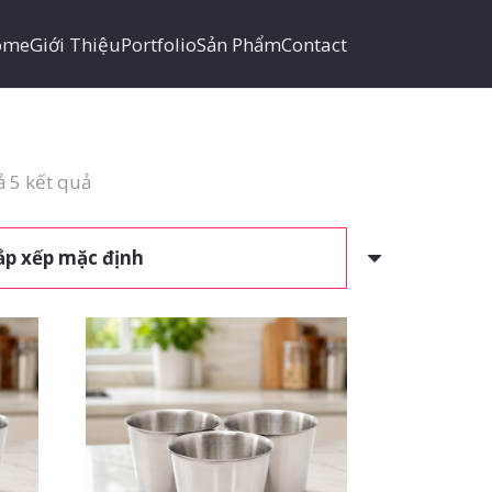
ome
Giới Thiệu
Portfolio
Sản Phẩm
Contact
cả 5 kết quả