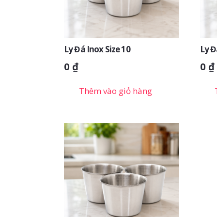
Ly Đá Inox Size 10
Ly Đ
0
₫
0
₫
Thêm vào giỏ hàng