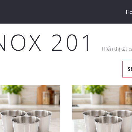
H
INOX 201
Hiển thị tất 