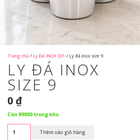
Trang chủ
/
Ly Đá INOX 201
/ Ly đá inox size 9
LY ĐÁ INOX
SIZE 9
0
₫
Còn 99000 trong kho
Ly
Thêm vào giỏ hàng
đá