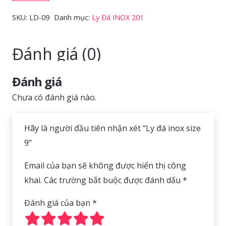
inox
SKU:
LD-09
Danh mục:
Ly Đá INOX 201
size
9
Đánh giá (0)
số
lượng
Đánh giá
Chưa có đánh giá nào.
Hãy là người đầu tiên nhận xét “Ly đá inox size
9”
Email của bạn sẽ không được hiển thị công
khai.
Các trường bắt buộc được đánh dấu
*
Đánh giá của bạn
*