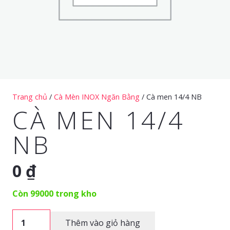
Trang chủ
/
Cà Mèn INOX Ngăn Bằng
/ Cà men 14/4 NB
CÀ MEN 14/4
NB
0
₫
Còn 99000 trong kho
Cà
Thêm vào giỏ hàng