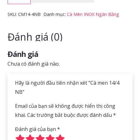
men
14/4
SKU:
CM14-4NB
Danh mục:
Cà Mèn INOX Ngăn Bằng
NB
số
Đánh giá (0)
lượng
Đánh giá
Chưa có đánh giá nào.
Hãy là người đầu tiên nhận xét “Cà men 14/4
NB”
Email của bạn sẽ không được hiển thị công
khai.
Các trường bắt buộc được đánh dấu
*
Đánh giá của bạn
*