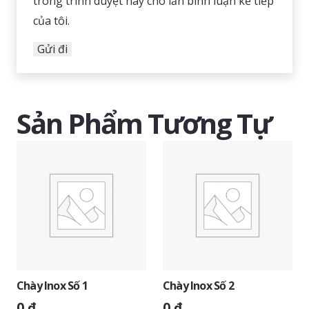
trong trình duyệt này cho lần bình luận kế tiếp
của tôi.
Sản Phẩm Tương Tự
Chày Inox Số 1
Chày Inox Số 2
0
₫
0
₫