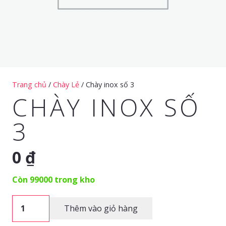
Trang chủ
/
Chày Lẻ
/ Chày inox số 3
CHÀY INOX SỐ
3
0
₫
Còn 99000 trong kho
Chày
Thêm vào giỏ hàng
inox