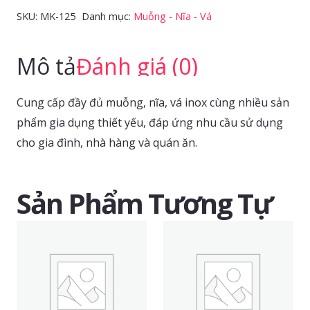
/
SKU:
MK-125
Danh mục:
Muỗng - Nĩa - Vá
Cà
phê
Mô tả
Đánh giá (0)
đen
số
Cung cấp đầy đủ muỗng, nĩa, vá inox cùng nhiều sản
lượng
phẩm gia dụng thiết yếu, đáp ứng nhu cầu sử dụng
cho gia đình, nhà hàng và quán ăn.
Sản Phẩm Tương Tự