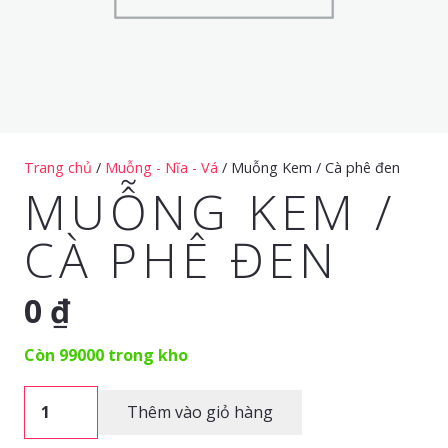
Trang chủ
/
Muỗng - Nĩa - Vá
/ Muỗng Kem / Cà phê đen
MUỖNG KEM /
CÀ PHÊ ĐEN
0
₫
Còn 99000 trong kho
Muỗng
Thêm vào giỏ hàng
Kem