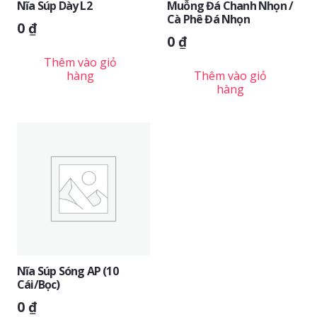
Nĩa Súp Dày L2
Muỗng Đá Chanh Nhọn /
Cà Phê Đá Nhọn
0
₫
0
₫
Thêm vào giỏ
hàng
Thêm vào giỏ
hàng
Nĩa Súp Sóng AP (10
Cái/bọc)
0
₫