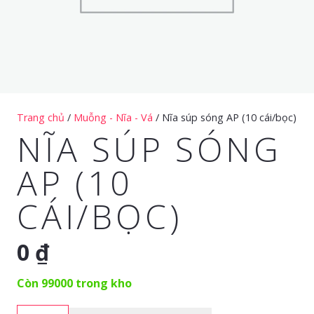
Trang chủ
/
Muỗng - Nĩa - Vá
/ Nĩa súp sóng AP (10 cái/bọc)
NĨA SÚP SÓNG
AP (10
CÁI/BỌC)
0
₫
Còn 99000 trong kho