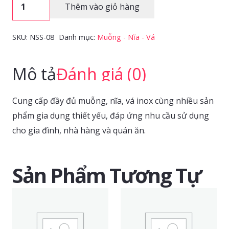
Nĩa
Thêm vào giỏ hàng
súp
sóng
SKU:
NSS-08
Danh mục:
Muỗng - Nĩa - Vá
AP
(10
Mô tả
Đánh giá (0)
cái/bọc)
số
Cung cấp đầy đủ muỗng, nĩa, vá inox cùng nhiều sản
lượng
phẩm gia dụng thiết yếu, đáp ứng nhu cầu sử dụng
cho gia đình, nhà hàng và quán ăn.
Sản Phẩm Tương Tự