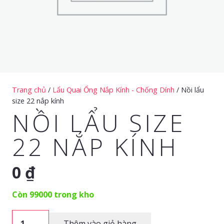
Trang chủ
/
Lẩu Quai Ống Nắp Kính - Chống Dính
/ Nồi lẩu
size 22 nắp kính
NỒI LẨU SIZE
22 NẮP KÍNH
0
₫
Còn 99000 trong kho
Nồi
Thêm vào giỏ hàng