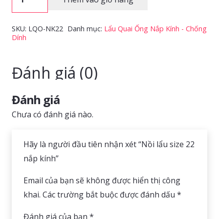
lẩu
size
SKU:
LQO-NK22
Danh mục:
Lẩu Quai Ống Nắp Kính - Chống
22
Dính
nắp
kính
Đánh giá (0)
số
lượng
Đánh giá
Chưa có đánh giá nào.
Hãy là người đầu tiên nhận xét “Nồi lẩu size 22
nắp kính”
Email của bạn sẽ không được hiển thị công
khai.
Các trường bắt buộc được đánh dấu
*
Đánh giá của bạn
*