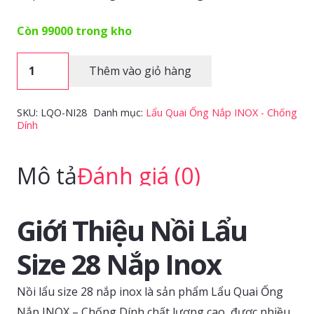
Còn 99000 trong kho
Nồi
Thêm vào giỏ hàng
lẩu
size
SKU:
LQO-NI28
Danh mục:
Lẩu Quai Ống Nắp INOX - Chống
28
Dính
nắp
inox
Mô tả
Đánh giá (0)
số
lượng
Giới Thiệu Nồi Lẩu
Size 28 Nắp Inox
Nồi lẩu size 28 nắp inox là sản phẩm Lẩu Quai Ống
Nắp INOX – Chống Dính chất lượng cao, được nhiều