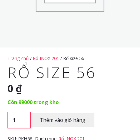
Trang chủ
/
Rổ INOX 201
/ Rổ size 56
RỔ SIZE 56
0
₫
Còn 99000 trong kho
Rổ
Thêm vào giỏ hàng
size
56
SKU:
RKH56
Danh mục:
Rổ INOX 201