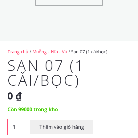
Trang chủ
/
Muỗng - Nĩa - Vá
/ Sạn 07 (1 cái/bọc)
SẠN 07 (1
CÁI/BỌC)
0
₫
Còn 99000 trong kho
Sạn
Thêm vào giỏ hàng
07