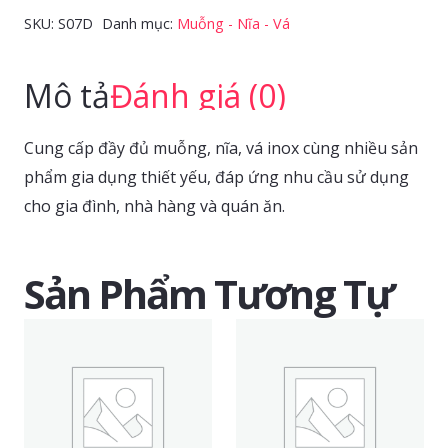
(1
SKU:
S07D
Danh mục:
Muỗng - Nĩa - Vá
cái/bọc)
số
Mô tả
Đánh giá (0)
lượng
Cung cấp đầy đủ muỗng, nĩa, vá inox cùng nhiều sản
phẩm gia dụng thiết yếu, đáp ứng nhu cầu sử dụng
cho gia đình, nhà hàng và quán ăn.
Sản Phẩm Tương Tự