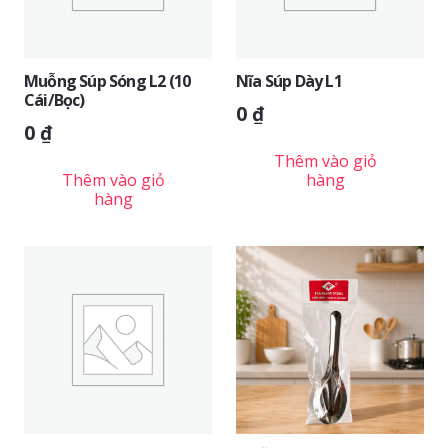
Muỗng Súp Sóng L2 (10
Nĩa Súp Dày L1
Cái/bọc)
0
₫
0
₫
Thêm vào giỏ
Thêm vào giỏ
hàng
hàng