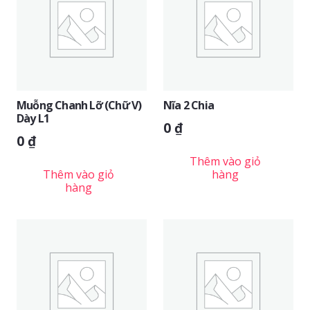
Muỗng Chanh Lỡ (chữ V)
Nĩa 2 Chia
Dày L1
0
₫
0
₫
Thêm vào giỏ
Thêm vào giỏ
hàng
hàng