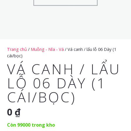
Trang chủ
/
Muỗng - Nĩa - Vá
/ Vá canh / lẩu lỗ 06 Dày (1
cái/bọc)
VÁ CANH / LẨU
LỖ 06 DÀY (1
CÁI/BỌC)
0
₫
Còn 99000 trong kho