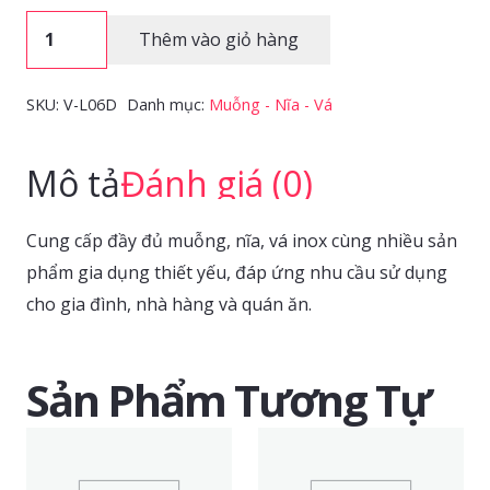
Vá
Thêm vào giỏ hàng
canh
/
SKU:
V-L06D
Danh mục:
Muỗng - Nĩa - Vá
lẩu
lỗ
Mô tả
Đánh giá (0)
06
Dày
Cung cấp đầy đủ muỗng, nĩa, vá inox cùng nhiều sản
(1
phẩm gia dụng thiết yếu, đáp ứng nhu cầu sử dụng
cái/bọc)
cho gia đình, nhà hàng và quán ăn.
số
lượng
Sản Phẩm Tương Tự