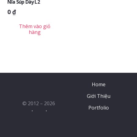
Nĩa Súp Dày L2
0
₫
Thêm vào giỏ
hàng
Home
Giới Thiệu
© 2012 – 2026
Portfolio
anphacook.vn
Sản Phẩm
Contact