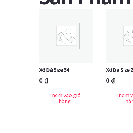
Xô Đá Size 34
Xô Đá Size 
0
₫
0
₫
Thêm vào giỏ
Thêm v
hàng
hà