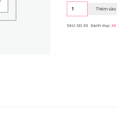
Xô
Thêm vào 
đá
size
SKU:
XD-30
Danh mục:
Xô
30
số
lượng