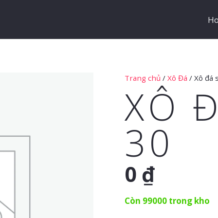
H
Trang chủ
/
Xô Đá
/ Xô đá 
XÔ Đ
30
0
₫
Còn 99000 trong kho