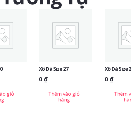
20
Xô Đá Size 27
Xô Đá Size 
0
₫
0
₫
ào giỏ
Thêm vào giỏ
Thêm v
ng
hàng
hà