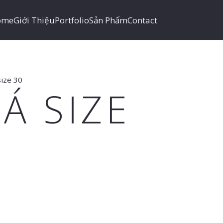
ome
Giới Thiệu
Portfolio
Sản Phẩm
Contact
size 30
Á SIZE