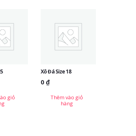
25
Xô Đá Size 18
0
₫
ào giỏ
Thêm vào giỏ
ng
hàng