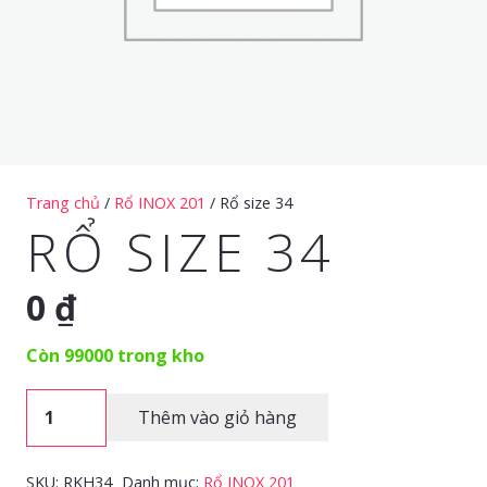
Trang chủ
/
Rổ INOX 201
/ Rổ size 34
RỔ SIZE 34
0
₫
Còn 99000 trong kho
Rổ
Thêm vào giỏ hàng
size
34
SKU:
RKH34
Danh mục:
Rổ INOX 201