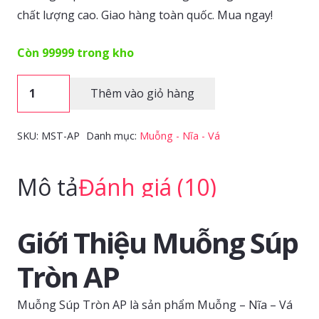
chất lượng cao. Giao hàng toàn quốc. Mua ngay!
Còn 99999 trong kho
Muỗng
Thêm vào giỏ hàng
Súp
Tròn
SKU:
MST-AP
Danh mục:
Muỗng - Nĩa - Vá
AP
số
Mô tả
Đánh giá (10)
lượng
Giới Thiệu Muỗng Súp
Tròn AP
Muỗng Súp Tròn AP là sản phẩm Muỗng – Nĩa – Vá