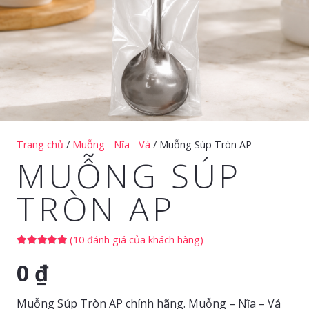
Trang chủ
/
Muỗng - Nĩa - Vá
/ Muỗng Súp Tròn AP
MUỖNG SÚP
TRÒN AP
(
10
đánh giá của khách hàng)
5.00
trên 5 dựa trên
0
₫
9
đánh giá
Muỗng Súp Tròn AP chính hãng. Muỗng – Nĩa – Vá